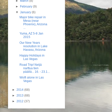
►
March
(8)
►
February
(9)
▼
January
(6)
Major bike repair in
Mesa (near
Phoenix), Arizona
...
Yuma, AZ 5-8 Jan
2015
Our New Years
resolution in Lake
Havasu, Arizona
Happy Holidays in
Las Vegas
Road Trip! Neljä
narttua tien
päällä... 16. - 23.1...
Wolfi alone in Las
Vegas
►
2014
(68)
►
2013
(68)
►
2012
(37)