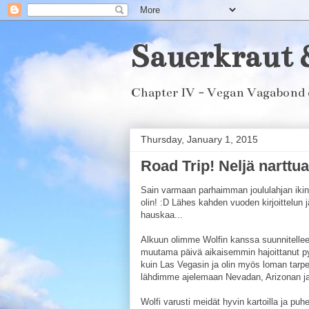
Sauerkraut 
Chapter IV - Vegan Vagabond 
Thursday, January 1, 2015
Road Trip! Neljä narttua 
Sain varmaan parhaimman joululahjan ikinä
olin! :D Lähes kahden vuoden kirjoittelun 
hauskaa...
Alkuun olimme Wolfin kanssa suunnitellee
muutama päivä aikaisemmin hajoittanut pyö
kuin Las Vegasin ja olin myös loman tarpee
lähdimme ajelemaan Nevadan, Arizonan ja 
Wolfi varusti meidät hyvin kartoilla ja pu