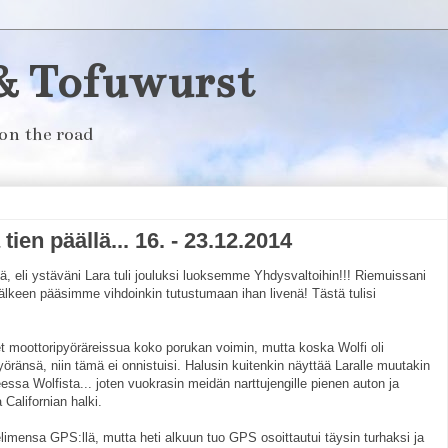
& Tofuwurst
on the road
tien päällä... 16. - 23.12.2014
, eli ystäväni Lara tuli jouluksi luoksemme Yhdysvaltoihin!!! Riemuissani
jälkeen pääsimme vihdoinkin tutustumaan ihan livenä! Tästä tulisi
t moottoripyöräreissua koko porukan voimin, mutta koska Wolfi oli
ränsä, niin tämä ei onnistuisi. Halusin kuitenkin näyttää Laralle muutakin
ssa Wolfista... joten vuokrasin meidän narttujengille pienen auton ja
Californian halki.
helimensa GPS:llä, mutta heti alkuun tuo GPS osoittautui täysin turhaksi ja