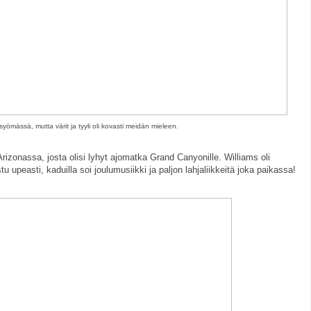
 syömässä, mutta värit ja tyyli oli kovasti meidän mieleen.
Arizonassa, josta olisi lyhyt ajomatka Grand Canyonille. Williams oli
u upeasti, kaduilla soi joulumusiikki ja paljon lahjaliikkeitä joka paikassa!