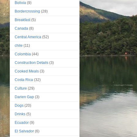
Bolivia
(9)
Bordercrossing
(28)
Breakfast
(5)
Canada
(8)
Central America
(52)
chile
(11)
Colombia
(44)
Construction Details
(3)
Cooked Meals
(3)
Costa Rica
(32)
Culture
(29)
Darien Gap
(3)
Dogs
(20)
Drinks
(5)
Ecuador
(9)
El Salvador
(6)