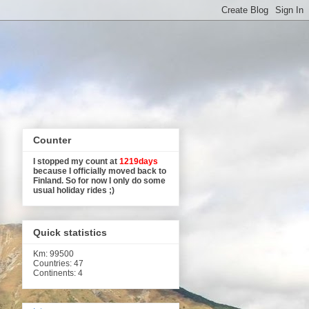
Counter
I stopped my count at
1219days
because I officially moved back to
Finland. So for now I only do some
usual holiday rides ;)
Quick statistics
Km
: 99500
Countries: 47
Continents: 4