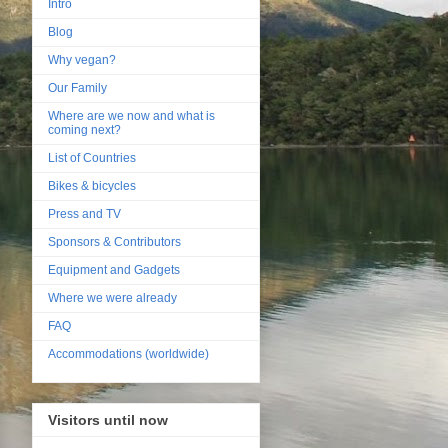
Intro
Blog
Why vegan?
Our Family
Where are we now and what is
coming next?
List of Countries
Bikes & bicycles
Press and TV
Sponsors & Contributors
Equipment and Gadgets
Where we were already
FAQ
Accommodations (worldwide)
Visitors until now