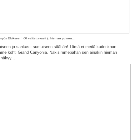
myös Elvikseen! Oli valitettavasti jo hieman puinen...
miseen ja sankasti sumuiseen säähän! Tämä ei meitä kuitenkaan
imme kohti Grand Canyonia. Näkisimmepähän sen ainakin hieman
 näkyy...