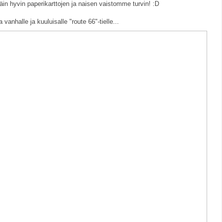
äin hyvin paperikarttojen ja naisen vaistomme turvin! :D
anhalle ja kuuluisalle "route 66"-tielle...