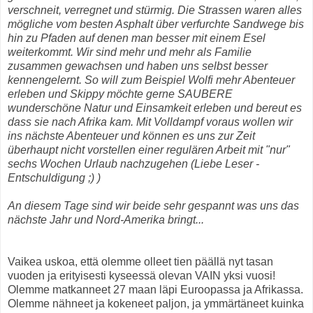
verschneit, verregnet und stürmig. Die Strassen waren alles
mögliche vom besten Asphalt über verfurchte Sandwege bis
hin zu Pfaden auf denen man besser mit einem Esel
weiterkommt. Wir sind mehr und mehr als Familie
zusammen gewachsen und haben uns selbst besser
kennengelernt. So will zum Beispiel Wolfi mehr Abenteuer
erleben und Skippy möchte gerne SAUBERE
wunderschöne Natur und Einsamkeit erleben und bereut es
dass sie nach Afrika kam. Mit Volldampf voraus wollen wir
ins nächste Abenteuer und können es uns zur Zeit
überhaupt nicht vorstellen einer regulären Arbeit mit "nur"
sechs Wochen Urlaub nachzugehen (Liebe Leser -
Entschuldigung ;) )
An diesem Tage sind wir beide sehr gespannt was uns das
nächste Jahr und Nord-Amerika bringt...
Vaikea uskoa, että olemme olleet tien päällä nyt tasan
vuoden ja erityisesti kyseessä olevan VAIN yksi vuosi!
Olemme matkanneet 27 maan läpi Euroopassa ja Afrikassa.
Olemme nähneet ja kokeneet paljon, ja ymmärtäneet kuinka