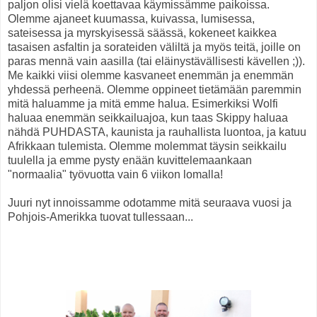
paljon olisi vielä koettavaa käymissämme paikoissa.
Olemme ajaneet kuumassa, kuivassa, lumisessa,
sateisessa ja myrskyisessä säässä, kokeneet kaikkea
tasaisen asfaltin ja sorateiden väliltä ja myös teitä, joille on
paras mennä vain aasilla (tai eläinystävällisesti kävellen ;)).
Me kaikki viisi olemme kasvaneet enemmän ja enemmän
yhdessä perheenä. Olemme oppineet tietämään paremmin
mitä haluamme ja mitä emme halua. Esimerkiksi Wolfi
haluaa enemmän seikkailuajoa, kun taas Skippy haluaa
nähdä PUHDASTA, kaunista ja rauhallista luontoa, ja katuu
Afrikkaan tulemista. Olemme molemmat täysin seikkailu
tuulella ja emme pysty enään kuvittelemaankaan
"normaalia" työvuotta vain 6 viikon lomalla!
Juuri nyt innoissamme odotamme mitä seuraava vuosi ja
Pohjois-Amerikka tuovat tullessaan...